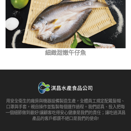
細緻甜嫩午仔魚
用安全衛生的廠房與機器設備製造生產，全體員工規定配戴髮帽、
口罩與手套，親自操作並監製每個運作過程。我們認真、投入把每
一個細節做到最好!讓顧客吃得安心健康是我們的責任；讓吃過淇昌
產品的客戶都讚不絕口是我們的使命!